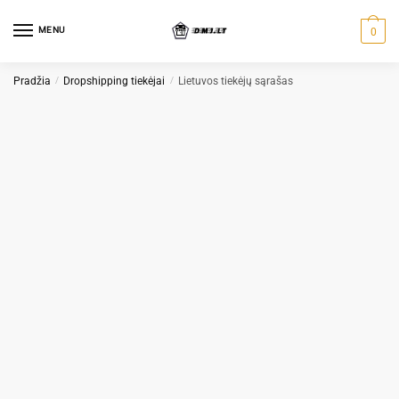
Skip
Skip
to
to
MENU
0
navigation
content
Pradžia
/
Dropshipping tiekėjai
/
Lietuvos tiekėjų sąrašas