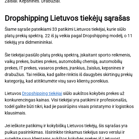
Žaislai. Kepsninės. Drabužiai.
Dropshipping Lietuvos tiekėjų sąrašas
Šiame sąraše pateikiami 33 patikimi Lietuvos tiekėjai, kurie siūlo
platų prekių spektrą. 22 iš jų veikia pagal Dropshipping modelį, o 11
tiekėjų yra didmenininkai.
Šie tiekėjai pasiūlo platų prekių spektrą, įskaitant sporto reikmenis,
vaikų prekes, buities prekes, automobilių chemiją, automobilių
prekes, IT prekes, vasaros prekes, įrankius, žaislus, kepsnines ir
drabužius. Tai reiškia, kad galite rinktis iš daugybės skirtingų prekių
kategorijų, kad atitiktumėte visų savo klientų poreikius.
Lietuvos
Dropshipping tiekėjai
siūlo aukštos kokybės prekes už
konkurencingas kainas. Visi tiekėjai yra patikimi ir profesionalūs,
todėl galite būti tikri, kad jie pasirūpins visais pristatymo ir logistikos
klausimais.
Jei ieškote patikimų ir kokybiškų Lietuvos tiekėjų, šis sąrašas yra
puikus pasirinkimas. Išsirinkite tinkamus tiekėjus savo verslui ir
suteikite savo klientams aukštos kokybės prekes iš Lietuvos!