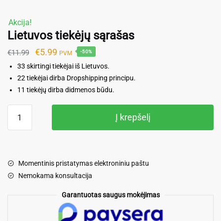
Akcija!
Lietuvos tiekėjų sąrašas
Original
Current
€
5.99
€
11.99
-50%
PVM
price
price
33 skirtingi tiekėjai iš Lietuvos.
was:
is:
22 tiekėjai dirba Dropshipping principu.
11 tiekėjų dirba didmenos būdu.
€11.99.
€5.99.
produkto
Į krepšelį
kiekis:
Lietuvos
tiekėjų
sąrašas
Momentinis pristatymas elektroniniu paštu
Nemokama konsultacija
Garantuotas saugus mokėjimas