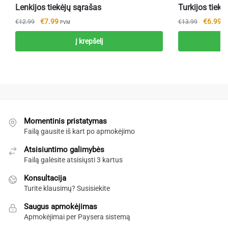
Lenkijos tiekėjų sąrašas
Turkijos tiekė
Original
Current
Original
Cu
€
7.99
€
6.99
€
12.99
€
13.99
PVM
P
price
price
price
pr
Į krepšelį
was:
is:
was:
is:
€12.99.
€7.99.
€13.99.
€6
Momentinis pristatymas
Failą gausite iš kart po apmokėjimo
Atsisiuntimo galimybės
Failą galėsite atsisiųsti 3 kartus
Konsultacija
Turite klausimų? Susisiekite
Saugus apmokėjimas
Apmokėjimai per Paysera sistemą