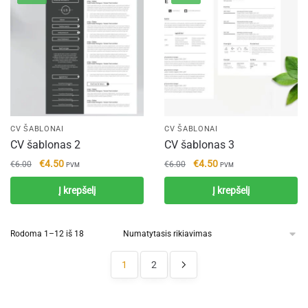
CV ŠABLONAI
CV ŠABLONAI
CV šablonas 2
CV šablonas 3
Original
Current
Original
Current
€
4.50
€
4.50
€
6.00
€
6.00
PVM
PVM
price
price
price
price
Į krepšelį
Į krepšelį
was:
is:
was:
is:
€6.00.
€4.50.
€6.00.
€4.50.
Rodoma 1–12 iš 18
1
2