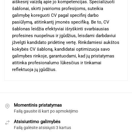
aiškesnį vaizdą apie jo kompetencijas. Specializuoti
šablonai, skirti įvairioms profesijoms, suteikia
galimybę koreguoti CV pagal specifinį darbo
pasiūlymą, atitinkantį įmonės specifiką. Be to, CV
šablonas leidžia efektyviai išryškinti svarbiausias
profesines nuopelnus ir įgūdžius, leisdami darbdaviui
įžvelgti kandidato pridėtinę vertę. Rinkdamiesi aukštos
kokybės CV šabloną, kandidatai optimizuoja savo
galimybes rinkoje, garantuodami, kad jų pristatymas
atitinka profesionalumo lūkesčius ir tinkamai
reflektuoja jų įgūdžius.
Momentinis pristatymas
Failą gausite iš kart po apmokėjimo
Atsisiuntimo galimybės
Failą galėsite atsisiųsti 3 kartus