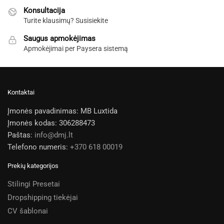
Konsultacija
Turite klausimų? Susisiekite
Saugus apmokėjimas
Apmokėjimai per Paysera sistemą
Kontaktai
Įmonės pavadinimas: MB Luxtida
Įmonės kodas: 306288473
Paštas:
info@dmj.lt
Telefono numeris:
+370 618 00019
Prekių kategorijos
Stilingi Presetai
Dropshipping tiekėjai
CV šablonai