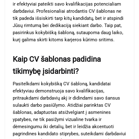
ir efektyviai pateikti savo kvalifikacijas potencialiam
darbdaviui. Profesionaliai atrodantis CV šablonas ne
tik padeda išsiskirti tarp kitų kandidatų, bet ir atspindi
Jūsų rimtumą bei dedikaciją siekiant darbo. Taip pat,
pasirinkus kokybišką šabloną, sutaupoma daug laiko,
kurį galima skirti kitoms karjeros kūrimo sritims.
Kaip CV šablonas padidina
tikimybę įsidarbinti?
Pasitelkdami kokybišką CV šabloną, kandidatai
efektyviau demonstruoja savo kvalifikacijas,
pritraukdami darbdavių akį ir didindami savo šansus
sulaukti darbo pasiūlymo. Atidžiai parinktas CV
šablonas, adaptuotas atsižvelgiant į asmenines
ypatybes, ne tik pasižymi vizualine tvarka ir
dėmesingumu iki detalių, bet ir leidžia akcentuoti
pagrindines kandidato stiprybes, suteikdami darbdaviui