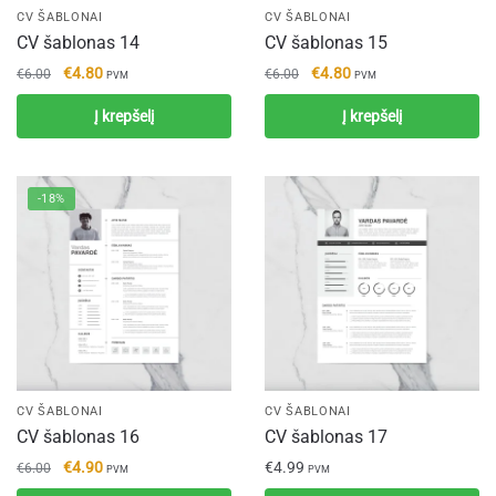
CV ŠABLONAI
CV ŠABLONAI
CV šablonas 14
CV šablonas 15
Original
Current
Original
Current
€
4.80
€
4.80
€
6.00
€
6.00
PVM
PVM
price
price
price
price
Į krepšelį
Į krepšelį
was:
is:
was:
is:
€6.00.
€4.80.
€6.00.
€4.80.
-18%
CV ŠABLONAI
CV ŠABLONAI
CV šablonas 16
CV šablonas 17
Original
Current
€
4.90
€
4.99
€
6.00
PVM
PVM
price
price