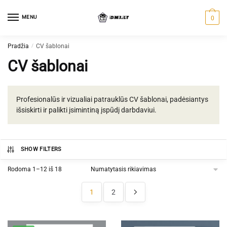
Skip
Skip
to
to
MENU
0
navigation
content
Pradžia
/
CV šablonai
CV šablonai
Profesionalūs ir vizualiai patrauklūs CV šablonai, padėsiantys
išsiskirti ir palikti įsimintiną įspūdį darbdaviui.
SHOW FILTERS
Rodoma 1–12 iš 18
1
2