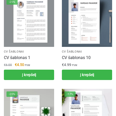
-25%
CV ŠABLONAI
CV ŠABLONAI
CV šablonas 1
CV šablonas 10
Original
Current
€
4.50
€
4.99
€
6.00
PVM
PVM
price
price
Į krepšelį
Į krepšelį
was:
is:
€6.00.
€4.50.
-20%
-17%