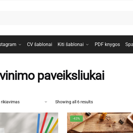
stagram
CV šablonai
Kiti šablonai
PDF knygos
Spa
vinimo paveiksliukai
Showing all 6 results
-43%