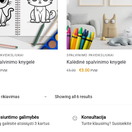
AVEIKSLIUKAI
SPALVINIMO PAVEIKSLIUKAI
alvinimo knygelė
Kalėdinė spalvinimo knygelė
al
Current
Original
Current
€
3.00
€
5.00
PVM
PVM
price
price
price
is:
was:
is:
.
€2.50.
€5.00.
€3.00.
Showing all 6 results
isiuntimo galimybės
Konsultacija
ą galėsite atsisiųsti 3 kartus
Turite klausimų? Susisiekite