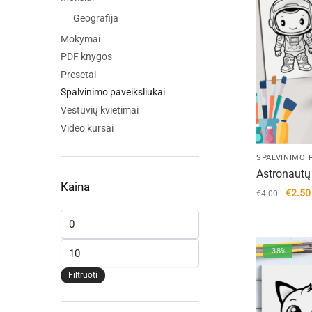
Geografija
Mokymai
PDF knygos
Presetai
Spalvinimo paveiksliukai
Vestuvių kvietimai
Video kursai
SPALVINIMO P
Astronautų
Kaina
Origin
€
2.50
€
4.00
price
Min
was:
kaina
€4.00
Maks
-38%
kaina
Filtruoti