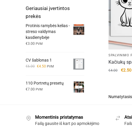
Geriausiai įvertintos
prekės
Protinis ramybės kelias -
streso valdymas
kasdienybėje
€
3.00
PVM
SPALVINIMO P
CV šablonas 1
Kačiukų sp
Original
Current
€
6.00
€
4.50
PVM
Origin
€
2.50
€
4.00
price
price
price
was:
is:
was:
110 Portretų presetų
€6.00.
€4.50.
€4.00
€
7.00
PVM
Momentinis pristatymas
Ats
Failą gausite iš kart po apmokėjimo
Fail