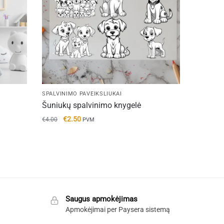
SPALVINIMO PAVEIKSLIUKAI
Šuniukų spalvinimo knygelė
Original
Current
€
2.50
€
4.00
PVM
price
price
was:
is:
€4.00.
€2.50.
Saugus apmokėjimas
Apmokėjimai per Paysera sistemą