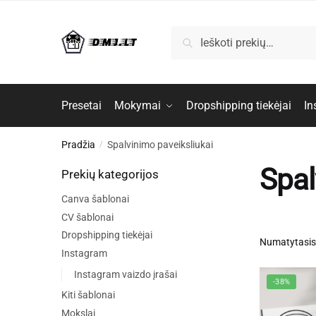
Skip
Skip
to
to
Ieškoti:
Ieškoti
navigation
content
Presetai
Mokymai
Dropshipping tiekėjai
In
Pradžia
Spalvinimo paveiksliukai
/
Spal
Prekių kategorijos
Canva šablonai
CV šablonai
Dropshipping tiekėjai
Instagram
Instagram vaizdo įrašai
-38%
Kiti šablonai
Mokslai