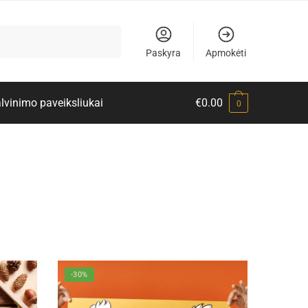
Paskyra
Apmokėti
lvinimo paveiksliukai
€
0.00
0
-30%