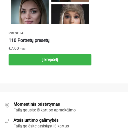
PRESETAI
110 Portretų presetų
€
7.00
PVM
Į krepšelį
Momentinis pristatymas
Failą gausite iš kart po apmokėjimo
Atsisiuntimo galimybės
Failą galėsite atsisiųsti 3 kartus