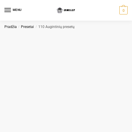
Skip
Skip
to
to
MENU
0
navigation
content
Pradžia
/
Presetai
/
110 Augintinių presetų