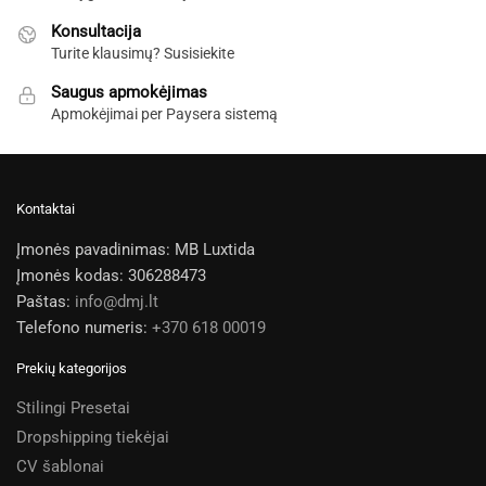
Konsultacija
Turite klausimų? Susisiekite
Saugus apmokėjimas
Apmokėjimai per Paysera sistemą
Kontaktai
Įmonės pavadinimas: MB Luxtida
Įmonės kodas: 306288473
Paštas:
info@dmj.lt
Telefono numeris:
+370 618 00019
Prekių kategorijos
Stilingi Presetai
Dropshipping tiekėjai
CV šablonai