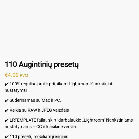
110 Augintinių presetų
€
4.00
PVM
✔️ 100% reguliuojami ir pritaikomi Lightroom išankstiniai
nustatymai
✔️ Suderinamas su Mac ir PC.
✔️ Veikia su RAW ir JPEG vaizdais
✔️ LRTEMPLATE failai, skirti darbalaukio „Lightroom“ išankstiniams
nustatymams – CC ir klasikinė versija
✔️ 110 presetų mobiliam įrenginiu