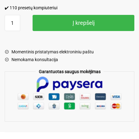
✔️ 110 presetų kompiuteriui
produkto
Į krepšelį
kiekis:
110
Augintinių
presetų
Momentinis pristatymas elektroniniu paštu
Nemokama konsultacija
Garantuotas saugus mokėjimas