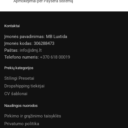
Apmokėjimai per Paysera sistemą
Kontaktai
Įmonės pavadinimas: MB Luxtida
Įmonės kodas: 306288473
Paštas:
info@dmj.lt
Telefono numeris:
+370 618 00019
Prekių kategorijos
Stilingi Presetai
Dropshipping tiekėjai
CV šablonai
Naudingos nuorodos
Pirkimo ir grąžinimo taisyklės
Privatumo politika