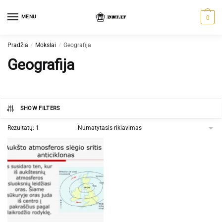
Skip
Skip
to
to
MENU
0
navigation
content
Pradžia
/
Mokslai
/
Geografija
Geografija
SHOW FILTERS
Rezultatų: 1