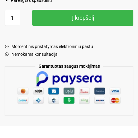
Parengtas spausdinti
produkto
Į krepšelį
kiekis:
CV
šablonas
12
Momentinis pristatymas elektroniniu paštu
Nemokama konsultacija
Garantuotas saugus mokėjimas