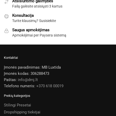
Atsisiuntimo galimybės
Failą galėsite atsisiųsti 3 kartus
Konsultacija
Turite klausimų? Susisiekite
Saugus apmokėjimas
Apmokėjimai per Paysera sistemą
Kontaktai
Įmonės pavadinimas: MB Luxtida
Įmonės kodas: 306288473
Paštas:
info@dmj.lt
Telefono numeris:
+370 618 00019
Prekių kategorijos
Stilingi Presetai
Dropshipping tiekėjai