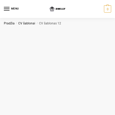
Skip
Skip
to
to
MENU
0
navigation
content
Pradžia
/
CV šablonai
/
CV šablonas 12