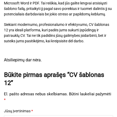
Microsoft Word ir PDF. Tai reiškia, kad jūs galite lengvai atsisiųsti
šablono failą, pritaikyti jį pagal savo poreikius ir tuomet dalintis jį su
potencialiais darbdaviais be jokio streso ar papildomų keblumų.
Siekiant modernumo, profesionalumo ir efektyvumo, CV šablonas
12 yra ideali platforma, kuri padės jums sukurti įspūdingą ir
patrauklų CV. Tai ne tik padidins jūsų galimybes įsidarbinti, bet ir
suteiks jums pasitikėjimo, kai kreipsisite dėl darbo.
Atsiliepimų dar nėra.
Būkite pirmas aprašęs “CV šablonas
12”
El. pašto adresas nebus skelbiamas.
Būtini laukeliai pažymėti
*
Jūsų įvertinimas
*