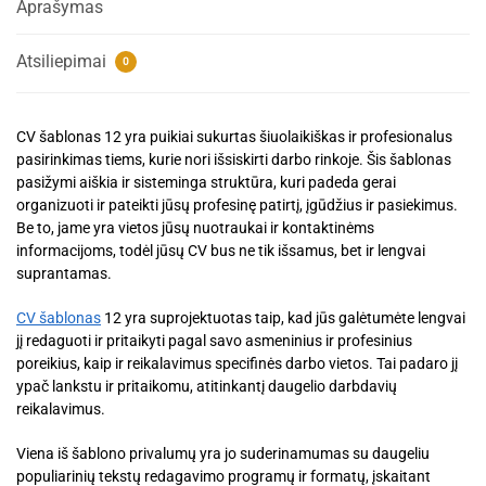
Aprašymas
Atsiliepimai
0
CV šablonas 12 yra puikiai sukurtas šiuolaikiškas ir profesionalus
pasirinkimas tiems, kurie nori išsiskirti darbo rinkoje. Šis šablonas
pasižymi aiškia ir sisteminga struktūra, kuri padeda gerai
organizuoti ir pateikti jūsų profesinę patirtį, įgūdžius ir pasiekimus.
Be to, jame yra vietos jūsų nuotraukai ir kontaktinėms
informacijoms, todėl jūsų CV bus ne tik išsamus, bet ir lengvai
suprantamas.
CV šablonas
12 yra suprojektuotas taip, kad jūs galėtumėte lengvai
jį redaguoti ir pritaikyti pagal savo asmeninius ir profesinius
poreikius, kaip ir reikalavimus specifinės darbo vietos. Tai padaro jį
ypač lankstu ir pritaikomu, atitinkantį daugelio darbdavių
reikalavimus.
Viena iš šablono privalumų yra jo suderinamumas su daugeliu
populiarinių tekstų redagavimo programų ir formatų, įskaitant