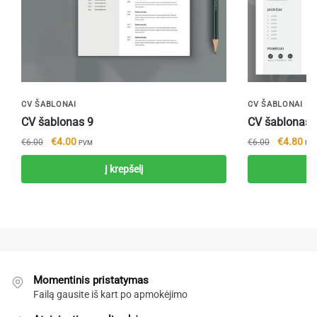
CV ŠABLONAI
CV ŠABLONAI
CV šablonas 9
CV šablonas 
Original
Current
Original
Cur
€
4.00
€
4.80
€
6.00
€
6.00
PVM
PV
price
price
price
pri
Į krepšelį
was:
is:
was:
is:
€6.00.
€4.00.
€6.00.
€4.
Momentinis pristatymas
Failą gausite iš kart po apmokėjimo