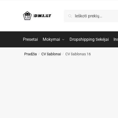
Skip
Skip
to
to
Ieškoti:
Ieškoti
navigation
content
Presetai
Mokymai
Dropshipping tiekėjai
In
Pradžia
CV šablonai
CV šablonas 16
/
/