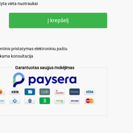
ta vieta nuotraukai
o
Į krepšelį
s
tinis pristatymas elektroniniu paštu
ama konsultacija
Garantuotas saugus mokėjimas