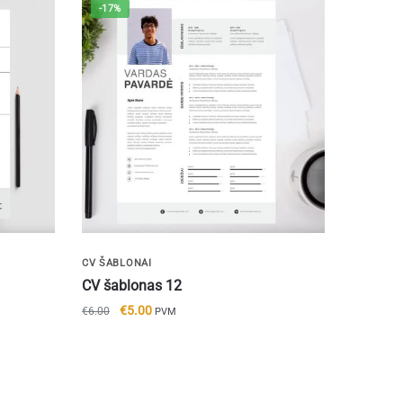
-17%
CV ŠABLONAI
CV šablonas 12
Original
Current
€
5.00
€
6.00
PVM
price
price
was:
is:
€6.00.
€5.00.