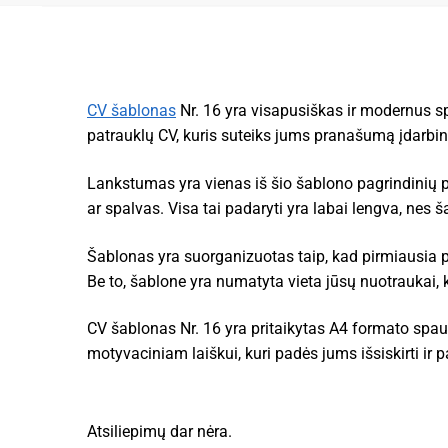
CV šablonas
Nr. 16 yra visapusiškas ir modernus spr
patrauklų CV, kuris suteiks jums pranašumą įdarbi
Lankstumas yra vienas iš šio šablono pagrindinių pri
ar spalvas. Visa tai padaryti yra labai lengva, nes 
Šablonas yra suorganizuotas taip, kad pirmiausia pa
Be to, šablone yra numatyta vieta jūsų nuotraukai, 
CV šablonas Nr. 16 yra pritaikytas A4 formato spausd
motyvaciniam laiškui, kuri padės jums išsiskirti ir 
Atsiliepimų dar nėra.