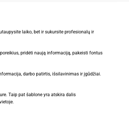
aupysite laiko, bet ir sukursite profesionalų ir
oreikius, pridėti naują informaciją, pakeisti fontus
rmacija, darbo patirtis, išsilavinimas ir įgūdžiai.
ure. Taip pat šablone yra atskira dalis
vietoje.