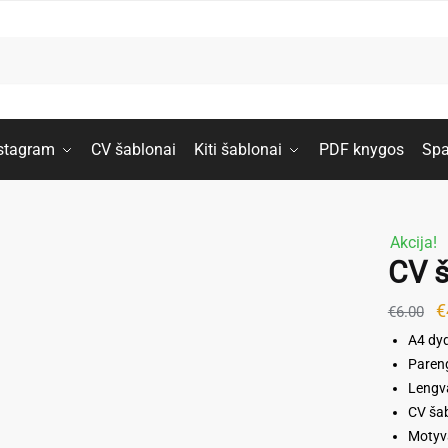
stagram
CV šablonai
Kiti šablonai
PDF knygos
Spa
Akcija!
CV š
O
€
€
6.00
p
A4 dyd
Pareng
w
Lengva
€
CV ša
Motyva