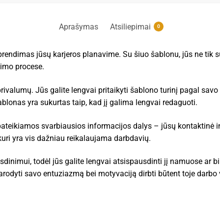
Aprašymas
Atsiliepimai
0
endimas jūsų karjeros planavime. Su šiuo šablonu, jūs ne tik sut
nimo procese.
valumų. Jūs galite lengvai pritaikyti šablono turinį pagal savo p
šablonas yra sukurtas taip, kad jį galima lengvai redaguoti.
teikiamos svarbiausios informacijos dalys – jūsų kontaktinė info
kuri yra vis dažniau reikalaujama darbdavių.
inimui, todėl jūs galite lengvai atsispausdinti jį namuose ar bi
parodyti savo entuziazmą bei motyvaciją dirbti būtent toje darbo 