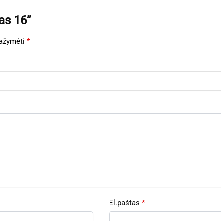
as 16”
 pažymėti
*
El.paštas
*