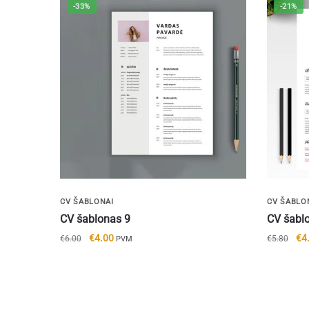
-33%
-21%
CV ŠABLONAI
CV ŠABLO
CV šablonas 9
CV šabl
Original
Current
Ori
€
4.00
€
4
€
6.00
€
5.80
PVM
price
price
pri
was:
is:
wa
€6.00.
€4.00.
€5