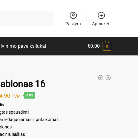
Paskyra
Apmokėti
lvinimo paveiksliukai
€
0.00
0
ablonas 16
riginal
Current
4.90
PVM
-18%
rice
price
is
tas spausdinti
as:
is:
i redaguojamas ir pritaikomas
6.00.
€4.90.
blonas
cinis laiškas