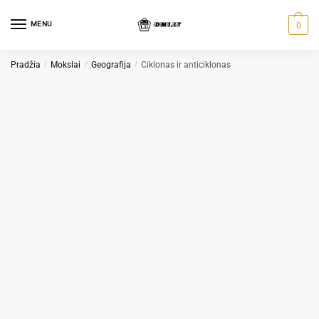
Skip
Skip
to
to
MENU
0
navigation
content
Pradžia
/
Mokslai
/
Geografija
/
Ciklonas ir anticiklonas