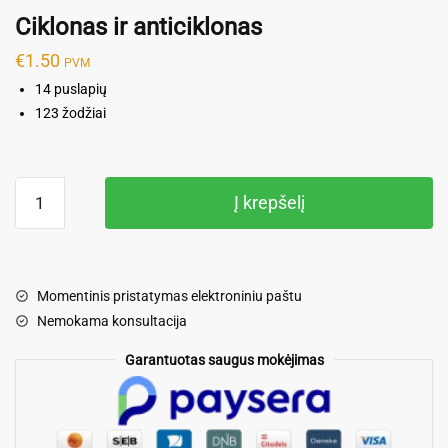
Ciklonas ir anticiklonas
€
1.50
PVM
14 puslapių
123 žodžiai
produkto
Į krepšelį
kiekis:
Ciklonas
ir
anticiklonas
Momentinis pristatymas elektroniniu paštu
Nemokama konsultacija
Garantuotas saugus mokėjimas