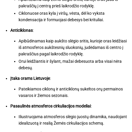
pakraščių į centrą prieš laikrodžio rodyklę.
Ciklonuose oras kyla į viršų, vėsta, dėl ko vyksta
kondensacija ir formuojasi debesys bei krituliai.
Anticiklonas
:
Apibūdinamas kaip aukšto slėgio sritis, kurioje oras leidžiasi
iš atmosferos aukštesnių sluoksnių, judėdamas iš centro į
pakraščius pagal laikrodžio rodyklę.
Orui leidžiantis ir šylant, mažai debesuota arba visai nėra
debesų.
Įtaka orams Lietuvoje
:
Pateikiamos ciklonų ir anticiklonų sukeltos orų permainos
vasaros ir žiemos sezonais.
Pasaulinės atmosferos cirkuliacijos modeliai
:
Iliustruojama atmosferos slėgio juostų dinamika, naudojant
idealizuotą ir realią Žemės cirkuliacijos schemą.