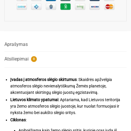
Aprašymas
Atsiliepimai
0
Įvadas į atmosferos slėgio skirtumus
: Skaidrės apžvelgia
atmosferos slėgio nevienalytiškumą Žemės planetoje,
akcentuojant skirtingų slėgio juostų egzistavimą.
Lietuvos klimato ypatumai
: Aptariama, kad Lietuvos teritorija
yra žemo atmosferos slėgio juostoje, kur nuolat formuojasi ir
nyksta žemo bei aukšto slėgio sritys.
Ciklonas
:
Apibrėžiama kaip žemo slėgio sritis, kurioje oras juda iš